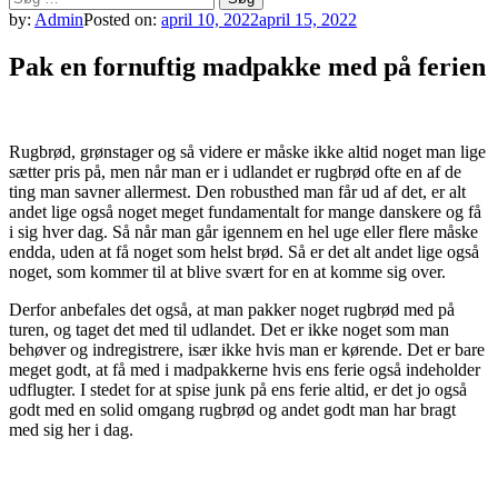
efter:
by:
Admin
Posted on:
april 10, 2022
april 15, 2022
Pak en fornuftig madpakke med på ferien
Rugbrød, grønstager og så videre er måske ikke altid noget man lige
sætter pris på, men når man er i udlandet er rugbrød ofte en af de
ting man savner allermest. Den robusthed man får ud af det, er alt
andet lige også noget meget fundamentalt for mange danskere og få
i sig hver dag. Så når man går igennem en hel uge eller flere måske
endda, uden at få noget som helst brød. Så er det alt andet lige også
noget, som kommer til at blive svært for en at komme sig over.
Derfor anbefales det også, at man pakker noget rugbrød med på
turen, og taget det med til udlandet. Det er ikke noget som man
behøver og indregistrere, især ikke hvis man er kørende. Det er bare
meget godt, at få med i madpakkerne hvis ens ferie også indeholder
udflugter. I stedet for at spise junk på ens ferie altid, er det jo også
godt med en solid omgang rugbrød og andet godt man har bragt
med sig her i dag.