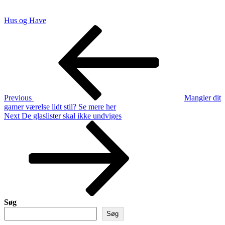
Hus og Have
Indlægsnavigation
Previous
Post
Previous
Mangler dit
gamer værelse lidt stil? Se mere her
Next
Next
De glaslister skal ikke undviges
Post
Søg
Søg