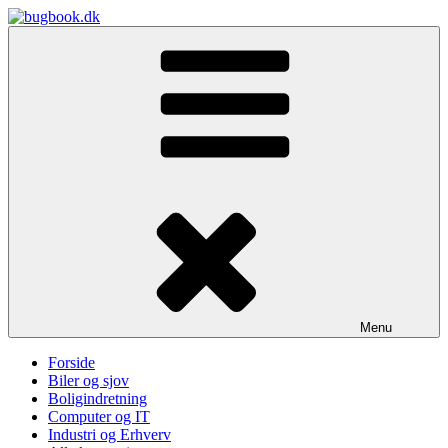
Skip
to
bugbook.dk
content
Menu
Forside
Biler og sjov
Boligindretning
Computer og IT
Industri og Erhverv