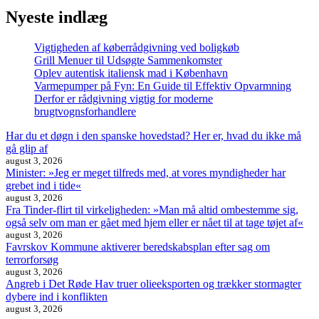
Nyeste indlæg
Vigtigheden af køberrådgivning ved boligkøb
Grill Menuer til Udsøgte Sammenkomster
Oplev autentisk italiensk mad i København
Varmepumper på Fyn: En Guide til Effektiv Opvarmning
Derfor er rådgivning vigtig for moderne
brugtvognsforhandlere
Har du et døgn i den spanske hovedstad? Her er, hvad du ikke må
gå glip af
august 3, 2026
Minister: »Jeg er meget tilfreds med, at vores myndigheder har
grebet ind i tide«
august 3, 2026
Fra Tinder-flirt til virkeligheden: »Man må altid ombestemme sig,
også selv om man er gået med hjem eller er nået til at tage tøjet af«
august 3, 2026
Favrskov Kommune aktiverer beredskabsplan efter sag om
terrorforsøg
august 3, 2026
Angreb i Det Røde Hav truer olieeksporten og trækker stormagter
dybere ind i konflikten
august 3, 2026