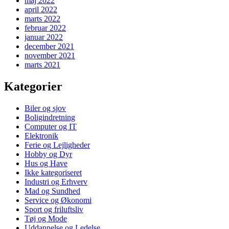
maj 2022
april 2022
marts 2022
februar 2022
januar 2022
december 2021
november 2021
marts 2021
Kategorier
Biler og sjov
Boligindretning
Computer og IT
Elektronik
Ferie og Lejligheder
Hobby og Dyr
Hus og Have
Ikke kategoriseret
Industri og Erhverv
Mad og Sundhed
Service og Økonomi
Sport og friluftsliv
Tøj og Mode
Uddannelse og Ledelse