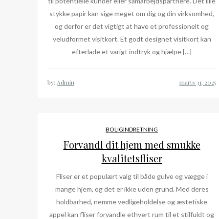
til potentielle kunder eller samarbejdspartnere. Det lille
stykke papir kan sige meget om dig og din virksomhed,
og derfor er det vigtigt at have et professionelt og
veludformet visitkort. Et godt designet visitkort kan
efterlade et varigt indtryk og hjælpe […]
by:
Admin
BOLIGINDRETNING
Forvandl dit hjem med smukke
kvalitetsfliser
Fliser er et populært valg til både gulve og vægge i
mange hjem, og det er ikke uden grund. Med deres
holdbarhed, nemme vedligeholdelse og æstetiske
appel kan fliser forvandle ethvert rum til et stilfuldt og