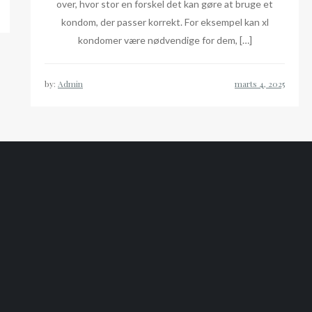
over, hvor stor en forskel det kan gøre at bruge et
kondom, der passer korrekt. For eksempel kan xl
kondomer være nødvendige for dem, […]
by:
Admin