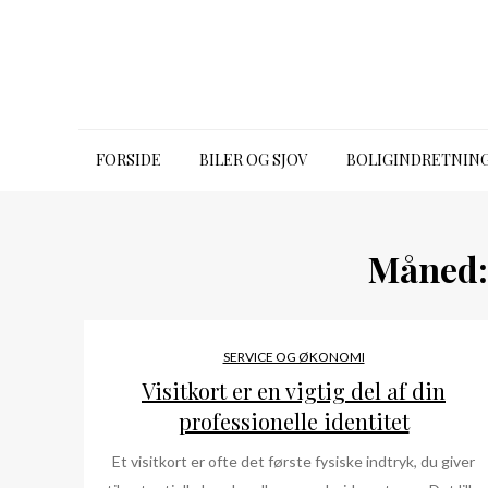
Skip
to
content
bugbook.dk
FORSIDE
BILER OG SJOV
BOLIGINDRETNIN
Måned
SERVICE OG ØKONOMI
Visitkort er en vigtig del af din
professionelle identitet
Et visitkort er ofte det første fysiske indtryk, du giver