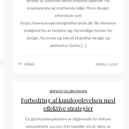
ønsker at udforske deres kreative talenter i et
inspirerende og støttende miljø. På en design
efterskole som
https://www.hoejerdesignefterskole.dk/ får eleverne
mulighed for at fordybe sig i forskellige former for
design, fra mode og tekstil til grafisk design og
arkitektur. Dette […]
by:
Admin
SERVICE OG ØKONOMI
Forbedring af kundeoplevelsen med
effektive strategier
En god kundeoplevelse er afgørende for enhver
virksomheds succes. Det handler om at sikre, at