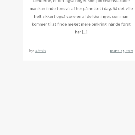
tænderne, er det også noget som porcelænsfacader
man kan finde tonsvis af her på nettet i dag. Så det ville
helt sikkert også være en af de løsninger, som man
kommer til at finde meget mere omkring, når de først
har […]
by:
Admin