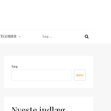
Søg
TEGORIER
efter:
Søg
SØG
Nyeste indlæg