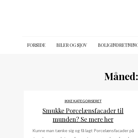
Skip
to
content
bugbook.dk
FORSIDE
BILER OG SJOV
BOLIGINDRETNIN
Måned
IKKE KATEGORISERET
Smukke Porcelænsfacader til
munden? Se mere her
Kunne man tænke sig og få lagt Porcelænsfacader på