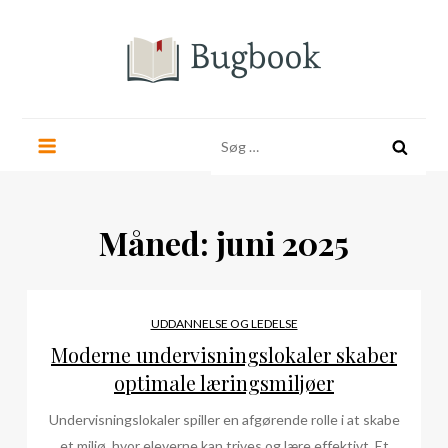
Skip
to
content
bugbook.dk
Søg
efter:
Måned:
juni 2025
UDDANNELSE OG LEDELSE
Moderne undervisningslokaler skaber
optimale læringsmiljøer
Undervisningslokaler spiller en afgørende rolle i at skabe
et miljø, hvor eleverne kan trives og lære effektivt. Et