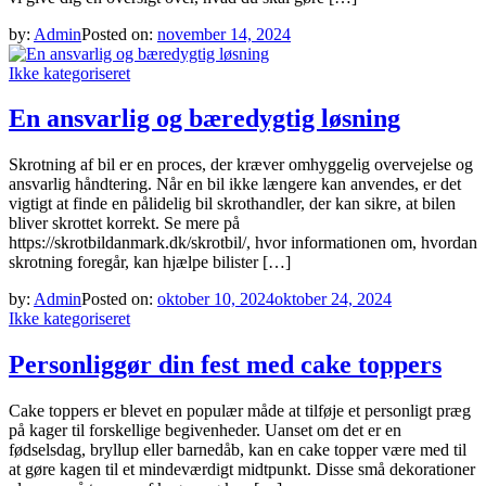
by:
Admin
Posted on:
november 14, 2024
Ikke kategoriseret
En ansvarlig og bæredygtig løsning
Skrotning af bil er en proces, der kræver omhyggelig overvejelse og
ansvarlig håndtering. Når en bil ikke længere kan anvendes, er det
vigtigt at finde en pålidelig bil skrothandler, der kan sikre, at bilen
bliver skrottet korrekt. Se mere på
https://skrotbildanmark.dk/skrotbil/, hvor informationen om, hvordan
skrotning foregår, kan hjælpe bilister […]
by:
Admin
Posted on:
oktober 10, 2024
oktober 24, 2024
Ikke kategoriseret
Personliggør din fest med cake toppers
Cake toppers er blevet en populær måde at tilføje et personligt præg
på kager til forskellige begivenheder. Uanset om det er en
fødselsdag, bryllup eller barnedåb, kan en cake topper være med til
at gøre kagen til et mindeværdigt midtpunkt. Disse små dekorationer