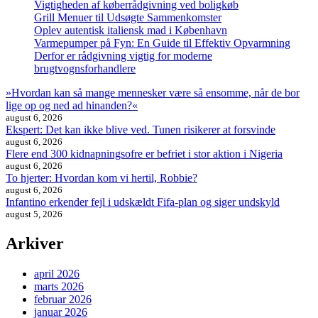
Vigtigheden af køberrådgivning ved boligkøb
Grill Menuer til Udsøgte Sammenkomster
Oplev autentisk italiensk mad i København
Varmepumper på Fyn: En Guide til Effektiv Opvarmning
Derfor er rådgivning vigtig for moderne
brugtvognsforhandlere
»Hvordan kan så mange mennesker være så ensomme, når de bor
lige op og ned ad hinanden?«
august 6, 2026
Ekspert: Det kan ikke blive ved. Tunen risikerer at forsvinde
august 6, 2026
Flere end 300 kidnapningsofre er befriet i stor aktion i Nigeria
august 6, 2026
To hjerter: Hvordan kom vi hertil, Robbie?
august 6, 2026
Infantino erkender fejl i udskældt Fifa-plan og siger undskyld
august 5, 2026
Arkiver
april 2026
marts 2026
februar 2026
januar 2026