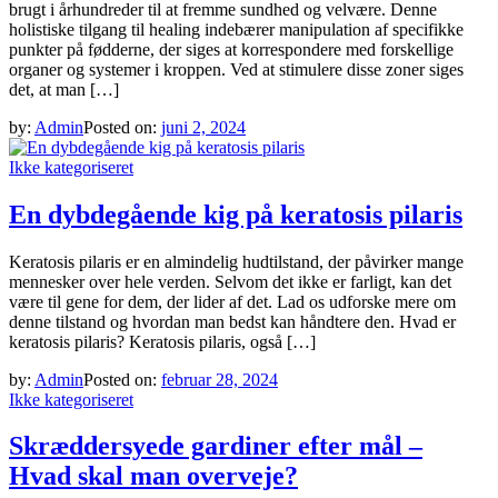
brugt i århundreder til at fremme sundhed og velvære. Denne
holistiske tilgang til healing indebærer manipulation af specifikke
punkter på fødderne, der siges at korrespondere med forskellige
organer og systemer i kroppen. Ved at stimulere disse zoner siges
det, at man […]
by:
Admin
Posted on:
juni 2, 2024
Ikke kategoriseret
En dybdegående kig på keratosis pilaris
Keratosis pilaris er en almindelig hudtilstand, der påvirker mange
mennesker over hele verden. Selvom det ikke er farligt, kan det
være til gene for dem, der lider af det. Lad os udforske mere om
denne tilstand og hvordan man bedst kan håndtere den. Hvad er
keratosis pilaris? Keratosis pilaris, også […]
by:
Admin
Posted on:
februar 28, 2024
Ikke kategoriseret
Skræddersyede gardiner efter mål –
Hvad skal man overveje?