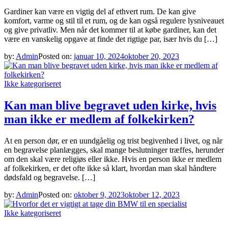
Gardiner kan være en vigtig del af ethvert rum. De kan give
komfort, varme og stil til et rum, og de kan også regulere lysniveauet
og give privatliv. Men når det kommer til at købe gardiner, kan det
være en vanskelig opgave at finde det rigtige par, især hvis du […]
by:
Admin
Posted on:
januar 10, 2024
oktober 20, 2023
Ikke kategoriseret
Kan man blive begravet uden kirke, hvis
man ikke er medlem af folkekirken?
At en person dør, er en uundgåelig og trist begivenhed i livet, og når
en begravelse planlægges, skal mange beslutninger træffes, herunder
om den skal være religiøs eller ikke. Hvis en person ikke er medlem
af folkekirken, er det ofte ikke så klart, hvordan man skal håndtere
dødsfald og begravelse. […]
by:
Admin
Posted on:
oktober 9, 2023
oktober 12, 2023
Ikke kategoriseret