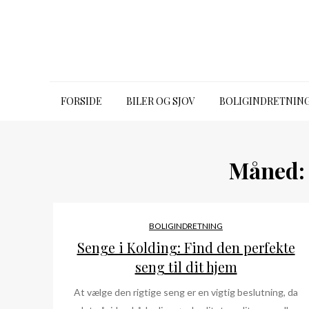
Skip
to
content
bugbook.dk
FORSIDE
BILER OG SJOV
BOLIGINDRETNIN
Måned
BOLIGINDRETNING
Senge i Kolding: Find den perfekte
seng til dit hjem
At vælge den rigtige seng er en vigtig beslutning, da