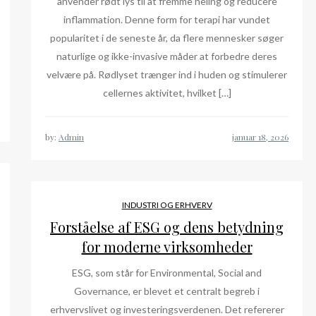
anvender rødt lys til at fremme heling og reducere
inflammation. Denne form for terapi har vundet
popularitet i de seneste år, da flere mennesker søger
naturlige og ikke-invasive måder at forbedre deres
velvære på. Rødlyset trænger ind i huden og stimulerer
cellernes aktivitet, hvilket […]
by:
Admin
INDUSTRI OG ERHVERV
Forståelse af ESG og dens betydning
for moderne virksomheder
ESG, som står for Environmental, Social and
Governance, er blevet et centralt begreb i
erhvervslivet og investeringsverdenen. Det refererer