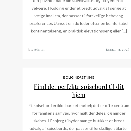
det påvirker både din søvnkvalitet og dit generelle
velvære. I Kolding er der et bredt udvalg af senge at
vælge imellem, der passer til forskellige behov og
præferencer. Uanset om du leder efter en komfortabel
kontinentalseng, en praktisk elevationsseng eller […]
by:
Admin
BOLIGINDRETNING
Find det perfekte spisebord til dit
hjem
Et spisebord er ikke bare et møbel; det er ofte centrum
for familiens samvær, hvor måltider deles, og minder
skabes. I Esbjerg tilbyder mange butikker et bredt
udvalg af spiseborde, der passer til forskellige stilarter