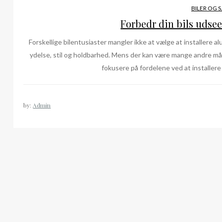
BILER OG 
Forbedr din bils udse
Forskellige bilentusiaster mangler ikke at vælge at installere a
ydelse, stil og holdbarhed. Mens der kan være mange andre måde
fokusere på fordelene ved at installere 
by:
Admin