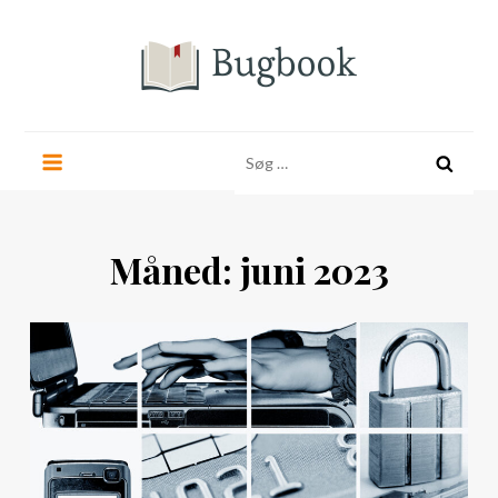
Skip
to
content
bugbook.dk
Søg
efter:
Måned:
juni 2023