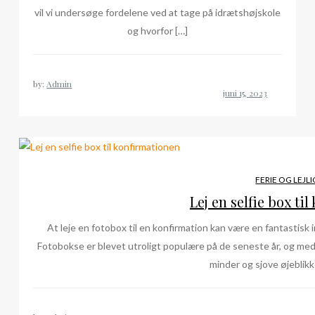
vil vi undersøge fordelene ved at tage på idrætshøjskole
og hvorfor […]
by:
Admin
FERIE OG LEJL
Lej en selfie box ti
At leje en fotobox til en konfirmation kan være en fantastisk i
Fotobokse er blevet utroligt populære på de seneste år, og med
minder og sjove øjeblikke