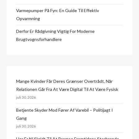
Varmepumper På Fyn: En Guide Til Effektiv
Opvarmning
Derfor Er Rådgivning Vigtig For Moderne
Brugtvognsforhandlere
Mange Kvinder Får Deres Grænser Overtrådt, Når
Relationen Går Fra At Være Digital Til At Være Fysisk
juli 30, 2026
Betjente Skyder Mod Fører Af Varebil – Politijagt I
Gang
juli 30, 2026
Her Er Ni Skridt Til At Bremse Fremtidens Storbrande