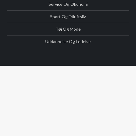
Service Og Økonomi
Sport Og Friluftsliv
Tøj Og Mode
Uddannelse Og Ledelse