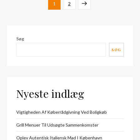
Indlægsinddeling
Page
Page
Next
1
2
page
Søg
SØG
Nyeste indlæg
Vigtigheden Af Køberrådgivning Ved Boligkøb
Grill Menuer Til Udsøgte Sammenkomster
Oplev Autentisk Italiensk Mad I København