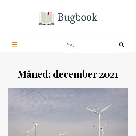
Skip
to
content
bugbook.dk
Søg
efter:
Måned:
december 2021