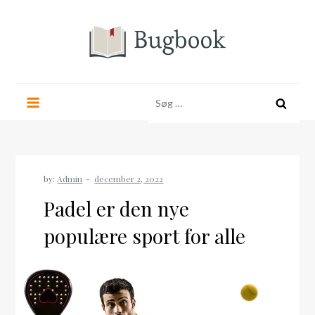
Skip
to
content
bugbook.dk
Søg
efter:
by:
Admin
Padel er den nye
populære sport for alle