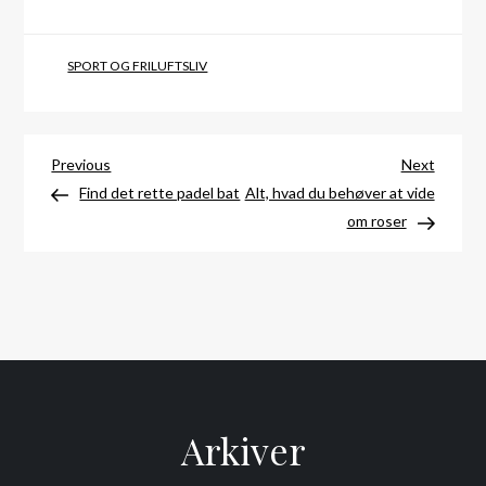
SPORT OG FRILUFTSLIV
Indlægsnavigation
Previous
Next
Previous
Next
Post
Post
Find det rette padel bat
Alt, hvad du behøver at vide
om roser
Arkiver