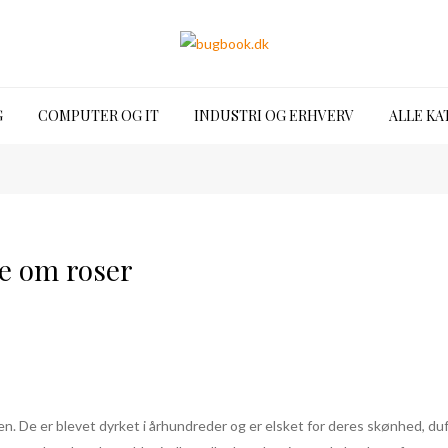
G
COMPUTER OG IT
INDUSTRI OG ERHVERV
ALLE KA
de om roser
n. De er blevet dyrket i århundreder og er elsket for deres skønhed, du