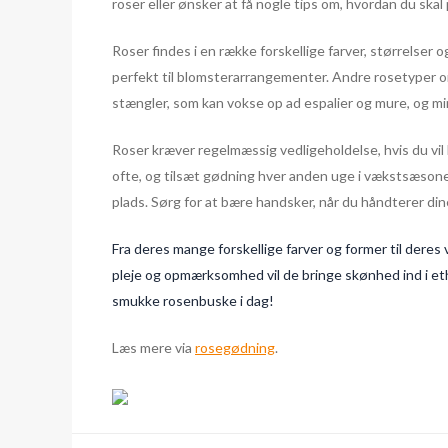
roser eller ønsker at få nogle tips om, hvordan du skal
Roser findes i en række forskellige farver, størrelser
perfekt til blomsterarrangementer. Andre rosetyper om
stængler, som kan vokse op ad espalier og mure, og mi
Roser kræver regelmæssig vedligeholdelse, hvis du vil ha
ofte, og tilsæt gødning hver anden uge i vækstsæsone
plads. Sørg for at bære handsker, når du håndterer din
Fra deres mange forskellige farver og former til deres
pleje og opmærksomhed vil de bringe skønhed ind i eth
smukke rosenbuske i dag!
Læs mere via
rosegødning
.