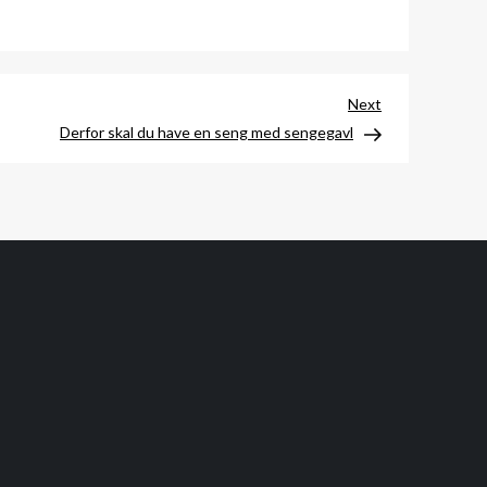
Next
Next
Post
Derfor skal du have en seng med sengegavl