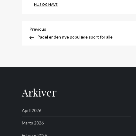
HUS OG HAVE
Indlægsnavigation
Previous
Previous
Post
Padel er den nye populære sport for alle
Arkiver
April 2026
Marts 2026
Februar 2026