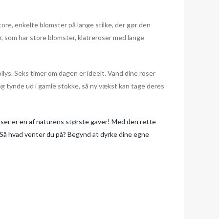
ore, enkelte blomster på lange stilke, der gør den
r, som har store blomster, klatreroser med lange
sollys. Seks timer om dagen er ideelt. Vand dine roser
g tynde ud i gamle stokke, så ny vækst kan tage deres
roser er en af naturens største gaver! Med den rette
! Så hvad venter du på? Begynd at dyrke dine egne