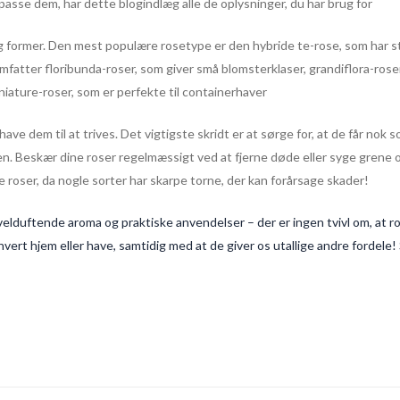
 passe dem, har dette blogindlæg alle de oplysninger, du har brug for
 og former. Den mest populære rosetype er den hybride te-rose, som har st
fatter floribunda-roser, som giver små blomsterklaser, grandiflora-rose
niature-roser, som er perfekte til containerhaver
ve dem til at trives. Det vigtigste skridt er at sørge for, at de får nok 
n. Beskær dine roser regelmæssigt ved at fjerne døde eller syge grene o
e roser, da nogle sorter har skarpe torne, der kan forårsage skader!
 velduftende aroma og praktiske anvendelser – der er ingen tvivl om, at 
vert hjem eller have, samtidig med at de giver os utallige andre fordele