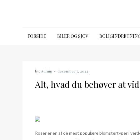
Skip
to
content
bugbook.dk
FORSIDE
BILER OG SJOV
BOLIGINDRETNIN
by:
Admin
Alt, hvad du behøver at vi
Roser er en af de mest populære blomstertyper i verde