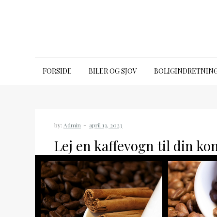
Skip
to
content
bugbook.dk
FORSIDE
BILER OG SJOV
BOLIGINDRETNIN
by:
Admin
Lej en kaffevogn til din k