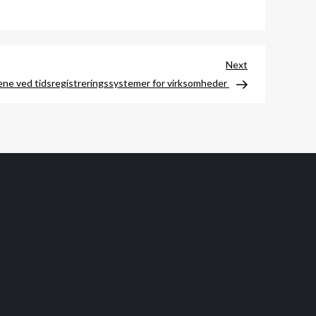
Next
Next
Post
ene ved tidsregistreringssystemer for virksomheder