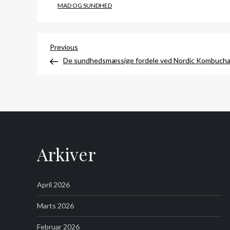
MAD OG SUNDHED
Indlægsnavigation
Previous
Previous
Post
De sundhedsmæssige fordele ved Nordic Kombuch
Arkiver
April 2026
Marts 2026
Februar 2026