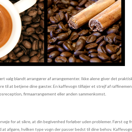
lært valg blandt arrangører af arrangementer. Ikke alene giver det praktis
 til at betjene dine gæster. En kaffevogn tilføjer et strejf af raffinement o
yllupsreception, firmaarrangement eller anden sammenkomst.
verveje for at sikre, at din begivenhed forløber uden problemer. Først og 
d at afgøre, hvilken type vogn der passer bedst til dine behov. Kaffevogne