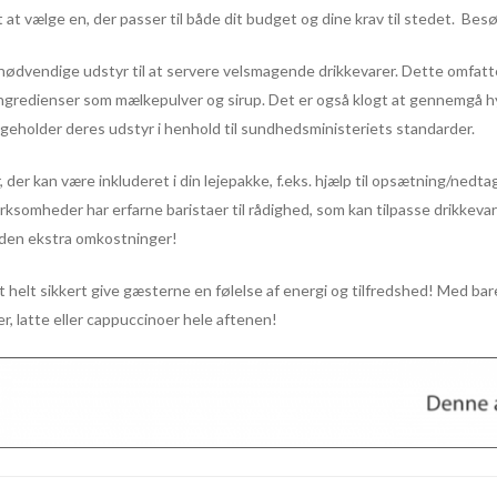
t at vælge en, der passer til både dit budget og dine krav til stedet. Bes
t nødvendige udstyr til at servere velsmagende drikkevarer. Dette omfatt
ngredienser som mælkepulver og sirup. Det er også klogt at gennemgå hy
ligeholder deres udstyr i henhold til sundhedsministeriets standarder.
 der kan være inkluderet i din lejepakke, f.eks. hjælp til opsætning/ned
rksomheder har erfarne baristaer til rådighed, som kan tilpasse drikkevar
uden ekstra omkostninger!
fest helt sikkert give gæsterne en følelse af energi og tilfredshed! Med b
er, latte eller cappuccinoer hele aftenen!