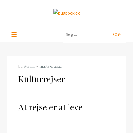
Skip
to
content
bugbook.dk
Søg
efter:
by:
Admin
Kulturrejser
At rejse er at leve