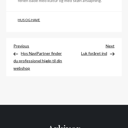
ferien både med kultur og med skøn afslapning.
HUS OG HAVE
Indlægsnavigation
Previous
Next
Previous
Next
Post
Post
Hos NaviPartner finder
Luk foråret ind
du professionel hjælp til din
webshop