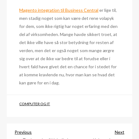
Magento integration til Business Central
er lige til,
men stadig noget som kan være det rene volapyk
for dem, som ikke rigtig har noget erfaring med den
del af virksomheden. Mange havde sikkert troet, at
det ikke ville have så stor betydning for resten af
verden, men det er også noget som mange ærgre
sig over at de ikke var bedre til at forudse eller i
hvert fald have givet det en chance for i stedet for
at komme kravlende nu, hvor man kan se hvad det
kan gøre for en i dag.
COMPUTER OG IT
Indlægsnavigation
Previous
Next
Previous
Next