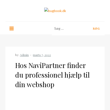
Skip
to
content
bugbook.dk
Søg
efter:
by:
Admin
Hos NaviPartner finder
du professionel hjælp til
din webshop