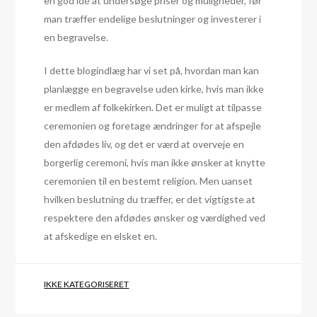
en god idé at undersøge priser og muligheder, før
man træffer endelige beslutninger og investerer i
en begravelse.
I dette blogindlæg har vi set på, hvordan man kan
planlægge en begravelse uden kirke, hvis man ikke
er medlem af folkekirken. Det er muligt at tilpasse
ceremonien og foretage ændringer for at afspejle
den afdødes liv, og det er værd at overveje en
borgerlig ceremoni, hvis man ikke ønsker at knytte
ceremonien til en bestemt religion. Men uanset
hvilken beslutning du træffer, er det vigtigste at
respektere den afdødes ønsker og værdighed ved
at afskedige en elsket en.
IKKE KATEGORISERET