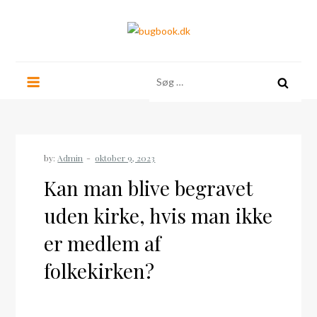
Skip
to
content
bugbook.dk
Søg
efter:
by:
Admin
Kan man blive begravet
uden kirke, hvis man ikke
er medlem af
folkekirken?