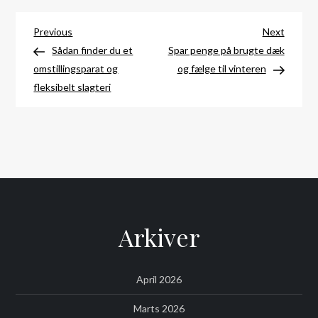
Indlægsnavigation
Previous
Next
Previous
Next
Post
Post
Sådan finder du et
Spar penge på brugte dæk
omstillingsparat og
og fælge til vinteren
fleksibelt slagteri
Arkiver
April 2026
Marts 2026