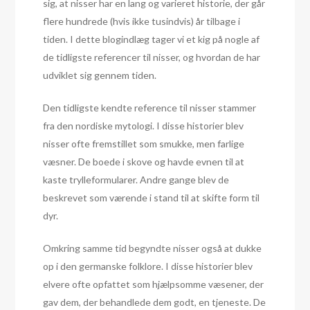
sig, at nisser har en lang og varieret historie, der går
flere hundrede (hvis ikke tusindvis) år tilbage i
tiden. I dette blogindlæg tager vi et kig på nogle af
de tidligste referencer til nisser, og hvordan de har
udviklet sig gennem tiden.
Den tidligste kendte reference til nisser stammer
fra den nordiske mytologi. I disse historier blev
nisser ofte fremstillet som smukke, men farlige
væsner. De boede i skove og havde evnen til at
kaste trylleformularer. Andre gange blev de
beskrevet som værende i stand til at skifte form til
dyr.
Omkring samme tid begyndte nisser også at dukke
op i den germanske folklore. I disse historier blev
elvere ofte opfattet som hjælpsomme væsener, der
gav dem, der behandlede dem godt, en tjeneste. De