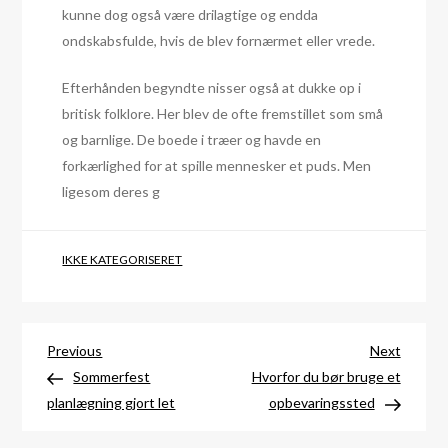
kunne dog også være drilagtige og endda
ondskabsfulde, hvis de blev fornærmet eller vrede.
Efterhånden begyndte nisser også at dukke op i
britisk folklore. Her blev de ofte fremstillet som små
og barnlige. De boede i træer og havde en
forkærlighed for at spille mennesker et puds. Men
ligesom deres g
IKKE KATEGORISERET
Indlægsnavigation
Previous
Next
Previous
Next
Post
Post
Sommerfest
Hvorfor du bør bruge et
planlægning gjort let
opbevaringssted