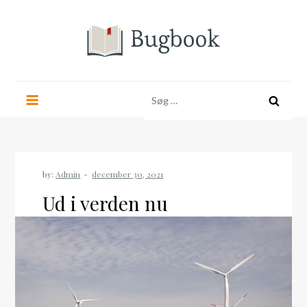
Skip
to
content
bugbook.dk
Søg
efter:
by:
Admin
Ud i verden nu