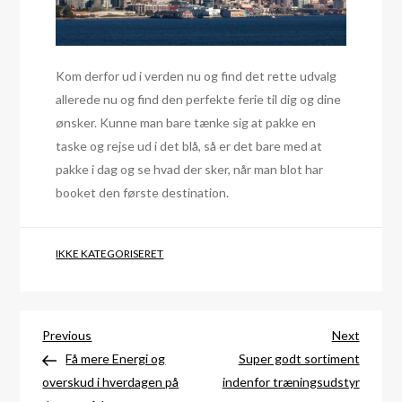
Kom derfor ud i verden nu og find det rette udvalg
allerede nu og find den perfekte ferie til dig og dine
ønsker. Kunne man bare tænke sig at pakke en
taske og rejse ud i det blå, så er det bare med at
pakke i dag og se hvad der sker, når man blot har
booket den første destination.
IKKE KATEGORISERET
Indlægsnavigation
Previous
Next
Previous
Next
Post
Post
Få mere Energi og
Super godt sortiment
overskud i hverdagen på
indenfor træningsudstyr