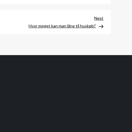
Next
Next
Post
Hvor meget kan man låne til huskøb?