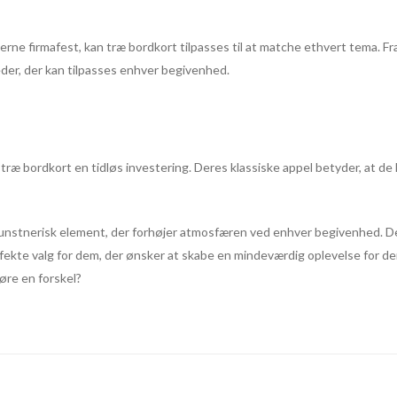
rne firmafest, kan træ bordkort tilpasses til at matche ethvert tema. Fr
der, der kan tilpasses enhver begivenhed.
ræ bordkort en tidløs investering. Deres klassiske appel betyder, at de k
 kunstnerisk element, der forhøjer atmosfæren ved enhver begivenhed. D
rfekte valg for dem, der ønsker at skabe en mindeværdig oplevelse for dere
re en forskel?