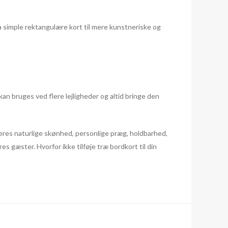
a simple rektangulære kort til mere kunstneriske og
an bruges ved flere lejligheder og altid bringe den
eres naturlige skønhed, personlige præg, holdbarhed,
s gæster. Hvorfor ikke tilføje træ bordkort til din