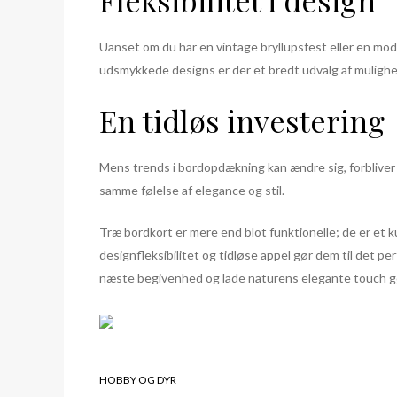
Fleksibilitet i design
Uanset om du har en vintage bryllupsfest eller en mode
udsmykkede designs er der et bredt udvalg af mulighe
En tidløs investering
Mens trends i bordopdækning kan ændre sig, forbliver t
samme følelse af elegance og stil.
Træ bordkort er mere end blot funktionelle; de er et
designfleksibilitet og tidløse appel gør dem til det pe
næste begivenhed og lade naturens elegante touch gø
HOBBY OG DYR