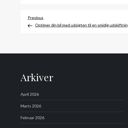
Indlægsnavigation
Previous
Previous
Post
Optimer din bil med udsigten til en smidig udskiftni
Arkiver
April 2026
Marts 2026
Februar 2026