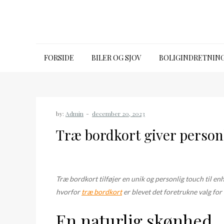
Skip
to
content
bugbook.dk
FORSIDE
BILER OG SJOV
BOLIGINDRETNIN
by:
Admin
Træ bordkort giver personl
Træ bordkort tilføjer en unik og personlig touch til enh
hvorfor
træ bordkort
er blevet det foretrukne valg for
En naturlig skønhed