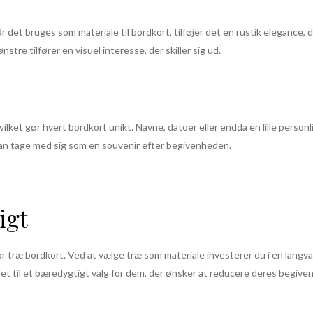
r det bruges som materiale til bordkort, tilføjer det en rustik elegance, 
e tilfører en visuel interesse, der skiller sig ud.
lket gør hvert bordkort unikt. Navne, datoer eller endda en lille personli
an tage med sig som en souvenir efter begivenheden.
igt
r træ bordkort. Ved at vælge træ som materiale investerer du i en langva
 det til et bæredygtigt valg for dem, der ønsker at reducere deres begive