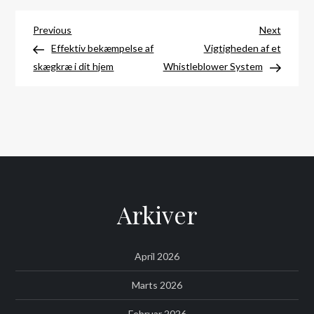
Indlægsnavigation
Previous
Next
Previous
Next
Post
Post
Effektiv bekæmpelse af
Vigtigheden af et
skægkræ i dit hjem
Whistleblower System
Arkiver
April 2026
Marts 2026
Februar 2026