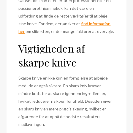
Uanset om man er en erfaren professionel eller en
passioneret hjemmekok, kan det være en
udfordring at finde de rette værktøjer til at pleje
sine knive. For dem, der ønsker at
find information
her
om slibesten, er der mange faktorer at overveje.
Vigtigheden af
skarpe knive
Skarpe knive er ikke kun en fornøjelse at arbejde
med; de er også sikrere. En skarp kniv kræver
mindre kraft for at skære igennem ingredienser,
hvilket reducerer risikoen for uheld. Desuden giver
en skarp kniv en mere præcis skæring, hvilket er
afgørende for at opnå de bedste resultater i
madlavningen.