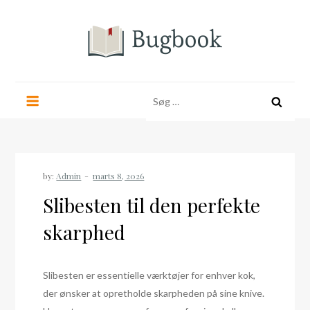
Skip
to
content
bugbook.dk
Søg
efter:
by:
Admin
Slibesten til den perfekte
skarphed
Slibesten er essentielle værktøjer for enhver kok,
der ønsker at opretholde skarpheden på sine knive.