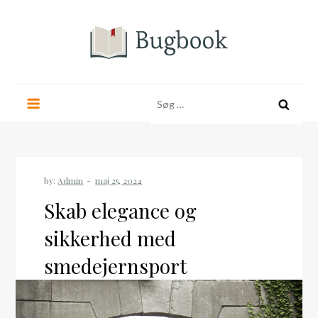
Skip
to
content
bugbook.dk
Søg
efter:
by:
Admin
Skab elegance og
sikkerhed med
smedejernsport