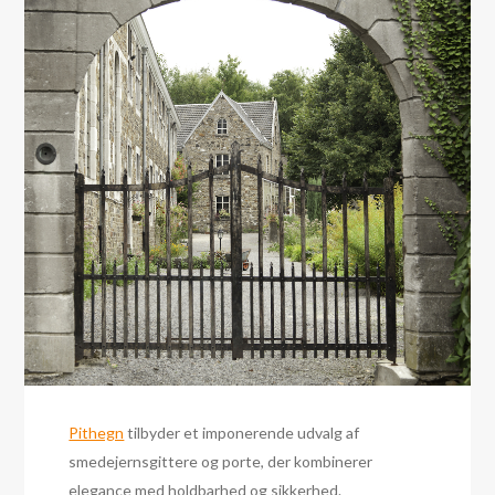
Pithegn
tilbyder et imponerende udvalg af
smedejernsgittere og porte, der kombinerer
elegance med holdbarhed og sikkerhed.