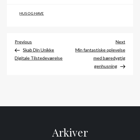
HUS OG HAVE
Indlægsnavigation
Previous
Next
Previous
Next
Post
Post
Skab Din Unikke
Min fantastiske oplevelse
Digitale Tilstedeværelse
med bæredygtig
genhusning
Arkiver