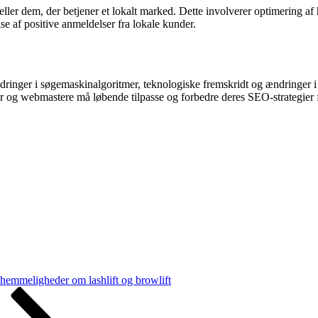
ller dem, der betjener et lokalt marked. Dette involverer optimering a
e af positive anmeldelser fra lokale kunder.
ændringer i søgemaskinalgoritmer, teknologiske fremskridt og ændringer
er og webmastere må løbende tilpasse og forbedre deres SEO-strategier 
emmeligheder om lashlift og browlift