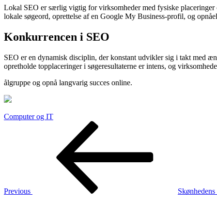
Lokal SEO er særlig vigtig for virksomheder med fysiske placeringer e
lokale søgeord, oprettelse af en Google My Business-profil, og opnåels
Konkurrencen i SEO
SEO er en dynamisk disciplin, der konstant udvikler sig i takt med 
opretholde topplaceringer i søgeresultaterne er intens, og virksomhed
ålgruppe og opnå langvarig succes online.
Computer og IT
Indlægsnavigation
Previous
Post
Previous
Skønhedens h
Next
Post