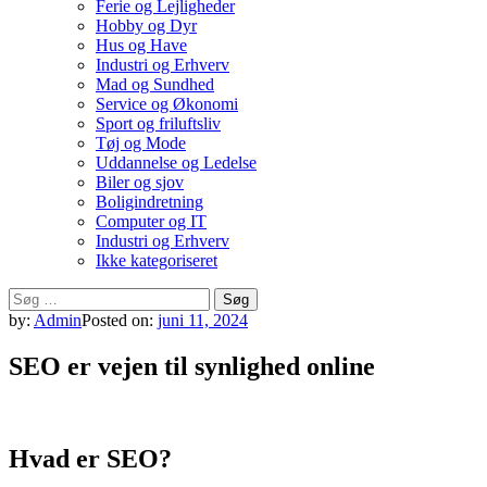
Ferie og Lejligheder
Hobby og Dyr
Hus og Have
Industri og Erhverv
Mad og Sundhed
Service og Økonomi
Sport og friluftsliv
Tøj og Mode
Uddannelse og Ledelse
Biler og sjov
Boligindretning
Computer og IT
Industri og Erhverv
Ikke kategoriseret
Søg
efter:
by:
Admin
Posted on:
juni 11, 2024
SEO er vejen til synlighed online
Hvad er SEO?