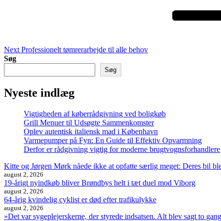
Next
Professionelt tømrerarbejde til alle behov
Søg
Søg
Nyeste indlæg
Vigtigheden af køberrådgivning ved boligkøb
Grill Menuer til Udsøgte Sammenkomster
Oplev autentisk italiensk mad i København
Varmepumper på Fyn: En Guide til Effektiv Opvarmning
Derfor er rådgivning vigtig for moderne brugtvognsforhandlere
Kitte og Jørgen Mørk nåede ikke at opfatte særlig meget: Deres bil ble
august 2, 2026
19-årigt nyindkøb bliver Brøndbys helt i tæt duel mod Viborg
august 2, 2026
64-årig kvindelig cyklist er død efter trafikulykke
august 2, 2026
»Det var sygeplejerskerne, der styrede indsatsen. Alt blev sagt to ga