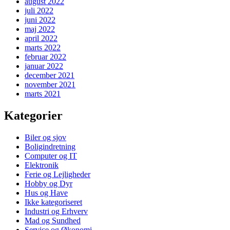
august 2022
juli 2022
juni 2022
maj 2022
april 2022
marts 2022
februar 2022
januar 2022
december 2021
november 2021
marts 2021
Kategorier
Biler og sjov
Boligindretning
Computer og IT
Elektronik
Ferie og Lejligheder
Hobby og Dyr
Hus og Have
Ikke kategoriseret
Industri og Erhverv
Mad og Sundhed
Service og Økonomi