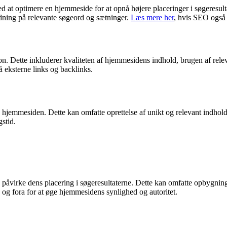
med at optimere en hjemmeside for at opnå højere placeringer i søgere
dning på relevante søgeord og sætninger.
Læs mere her
, hvis SEO også 
on. Dette inkluderer kvaliteten af hjemmesidens indhold, brugen af re
å eksterne links og backlinks.
jemmesiden. Dette kan omfatte oprettelse af unikt og relevant indhold, 
gstid.
påvirke dens placering i søgeresultaterne. Dette kan omfatte opbygning
 og fora for at øge hjemmesidens synlighed og autoritet.