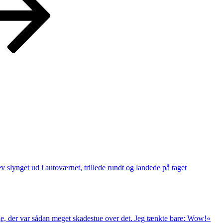
v slynget ud i autoværnet, trillede rundt og landede på taget
nge, der var sådan meget skadestue over det. Jeg tænkte bare: Wow!«