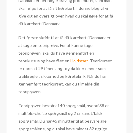
Danmark er der nogle krav og procedurer, som man
skal følge for at få sit kørekort. I denne blog vil vi
give dig en oversigt over, hvad du skal gøre for at få
dit kørekort i Danmark.
Det første skridt til at få dit kørekort i Danmark er
at tage en teoriprøve. For at kunne tage
teoriprøven, skal du have gennemført en
teorikursus og have fået en
Holdstart
. Teorikurset
er normalt 29 timer langt og dækker emner som
trafikregler, sikkerhed og køreteknik. Når du har
gennemført teorikurset, kan du tilmelde dig
teoriprøven.
Teoriprøven består af 40 spørgsmål, hvoraf 38 er
multiple-choice spørgsmål og 2 er sandt/falsk
spørgsmål. Du har 45 minutter til at besvare alle
spørgsmålene, og du skal have mindst 32 rigtige