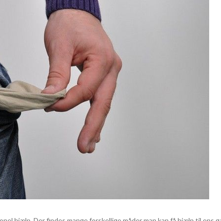
onel hjælp. Der findes mange forskellige måder man kan få hjælp til ens g