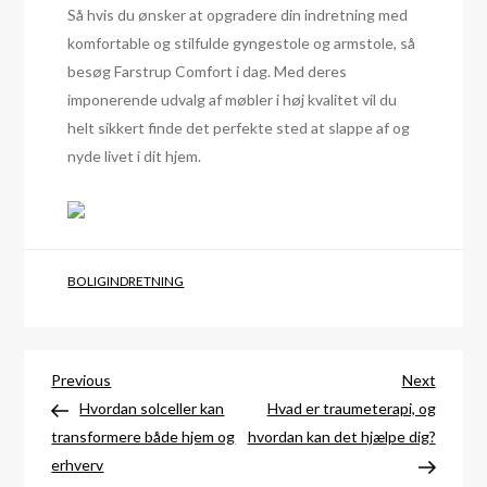
Så hvis du ønsker at opgradere din indretning med
komfortable og stilfulde gyngestole og armstole, så
besøg Farstrup Comfort i dag. Med deres
imponerende udvalg af møbler i høj kvalitet vil du
helt sikkert finde det perfekte sted at slappe af og
nyde livet i dit hjem.
BOLIGINDRETNING
Indlægsnavigation
Previous
Next
Previous
Next
Post
Post
Hvordan solceller kan
Hvad er traumeterapi, og
transformere både hjem og
hvordan kan det hjælpe dig?
erhverv