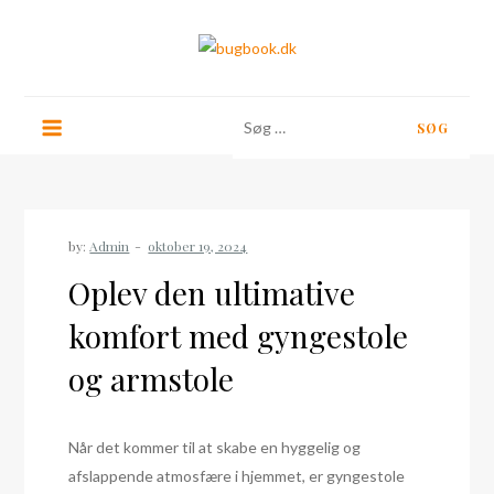
Skip
to
content
bugbook.dk
Søg
efter:
by:
Admin
Oplev den ultimative
komfort med gyngestole
og armstole
Når det kommer til at skabe en hyggelig og
afslappende atmosfære i hjemmet, er gyngestole