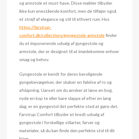
og armstole et must-have. Disse møbler tilbyder
ikke kun enestående komfort, men de tilføjer også
et strejf af elegance og stil til ethvert rum. Hos
https://farstrup-
comfort.dk/collections/gyngestole-armstole
finder
du et imponerende udvalg af gyngestole og
armstole, der er designet til at imødekomme enhver
smag og behov.
Gyngestole er kendt for deres beroligende
gyngebevægelser, der skaber en følelse af ro og
afslapning. Uanset om du ønsker at læse en bog,
nyde en kop te eller bare slappe af efter en lang
dag, er en gyngestol det perfekte sted at gøre det.
Farstrup Comfort tilbyder et bredt udvalg af
gyngestole i forskellige stilarter, farver og
materialer, så du kan finde den perfekte stol til dit
hjem.