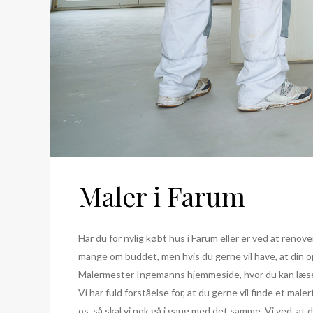
Maler i Farum
Har du for nylig købt hus i Farum eller er ved at reno
mange om buddet, men hvis du gerne vil have, at din o
Malermester Ingemanns hjemmeside, hvor du kan læse mer
Vi har fuld forståelse for, at du gerne vil finde et mal
os, så skal vi nok gå i gang med det samme. Vi ved, at du i