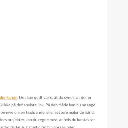
ler Farum
. Det kan godt være, at du synes, at der er
 klikke på det anviste link. På den måde kan du besøge
 og give dig en hjælpende, eller rettere malende hånd.
unders projekter, kan du regne med, at hvis du kontakter
tid til dig. Vi har altid tid til vores kunder.