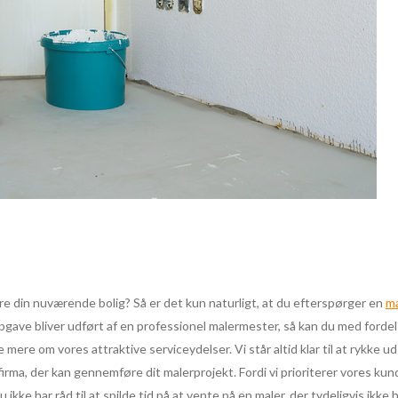
vere din nuværende bolig? Så er det kun naturligt, at du efterspørger en
ma
pgave bliver udført af en professionel malermester, så kan du med fordel
e om vores attraktive serviceydelser. Vi står altid klar til at rykke ud
erfirma, der kan gennemføre dit malerprojekt. Fordi vi prioriterer vores k
kke har råd til at spilde tid på at vente på en maler, der tydeligvis ikke har 