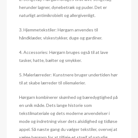
herunder lagner, dynebetræk og puder. Det er
naturligt antimikrobielt og allergivenligt.
3. Hjemmetekstiler: Hørgarn anvendes til
håndklæder, viskestykker, duge og gardiner.
4. Accessories: Hørgarn bruges også til at lave
tasker, hatte, bælter og smykker.
5. Malerlærreder: Kunstnere bruger undertiden hør
til at skabe lærreder til oliemalerier.
Hørgarn kombinerer skønhed og bæredygtighed på
en unik måde. Dets lange historie som
tekstilmateriale og dets moderne anvendelser i
mode og indretning viser dets alsidighed og tidløse
appel. Så næste gang du vælger tekstiler, overvej at
vælge hørgarn for at tilføje et strejf af naturlig