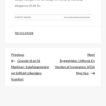
elegance til dit liv.
TØJ OG MODE
Indlægsnavigation
Previous
Next
Previous
Next
Post
Post
Grunde til at Få
Byggelykke: Udforsk En
Markiser: Solafskærmning
Verden af Inspiration til Dit
og Stilfuld Udendørs
Nye Hus
Komfort