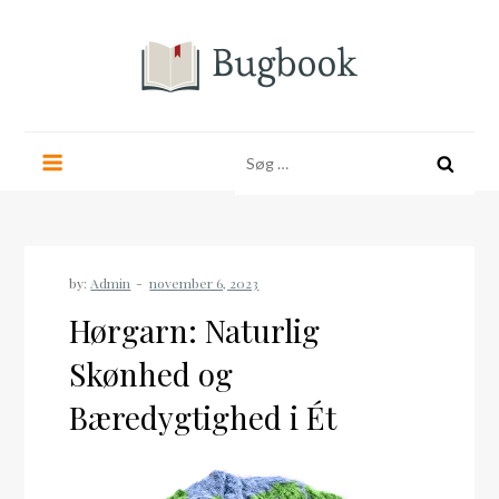
Skip
to
content
bugbook.dk
Søg
efter:
by:
Admin
Hørgarn: Naturlig
Skønhed og
Bæredygtighed i Ét