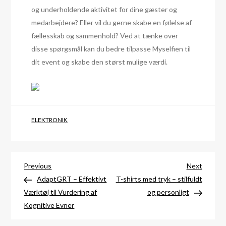
og underholdende aktivitet for dine gæster og
medarbejdere? Eller vil du gerne skabe en følelse af
fællesskab og sammenhold? Ved at tænke over
disse spørgsmål kan du bedre tilpasse Myselfien til
dit event og skabe den størst mulige værdi.
ELEKTRONIK
Indlægsnavigation
Previous
Next
Previous
Next
Post
Post
AdaptGRT – Effektivt
T-shirts med tryk – stilfuldt
Værktøj til Vurdering af
og personligt
Kognitive Evner