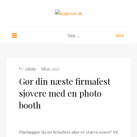
Skip
to
content
bugbook.dk
Søg
efter:
by:
Admin
Gør din næste firmafest
sjovere med en photo
booth
Planlægger du en firmafest eller et større event? Vil