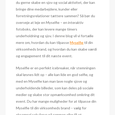
du gerne skabe en sjov og social aktivitet, der kan
bringe dine medarbejdere, kunder eller
forretningsrelationer tættere sammen? Så bør du
overveje at leje en Myselfie – en interaktiv
fotoboks, der kan levere mange timers
underholdning og sjov. I denne blog vil vi fortælle
mere om, hvordan du kan tilpasse
Myselfie
til din
virksomheds brand, og hvordan du kan skabe værdi
og engagement til dit næste event.
Myselfie er en perfekt icebreaker, når stemningen
skal løsnes lidt op – alle kan lide en god selfie, og
med en Myselfie kan man lave nogle sjove og
underholdende billeder, som kan deles på sociale
medier og skabe stor opmærksomhed omkring dit
event. Du har mange muligheder for at tilpasse din
Myselfie til din virksomheds brand – vælg for
eksempel selv farve på rammen eller få et