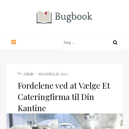
Skip
to
content
bugbook.dk
Søg
efter:
by:
Admin
Fordelene ved at Vælge Et
Cateringfirma til Din
Kantine