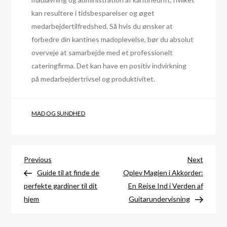
kan resultere i tidsbesparelser og øget
medarbejdertilfredshed. Så hvis du ønsker at
forbedre din kantines madoplevelse, bør du absolut
overveje at samarbejde med et professionelt
cateringfirma. Det kan have en positiv indvirkning
på medarbejdertrivsel og produktivitet.
MAD OG SUNDHED
Indlægsnavigation
Previous
Next
Previous
Next
Post
Post
Guide til at finde de
Oplev Magien i Akkorder:
perfekte gardiner til dit
En Rejse Ind i Verden af
hjem
Guitarundervisning