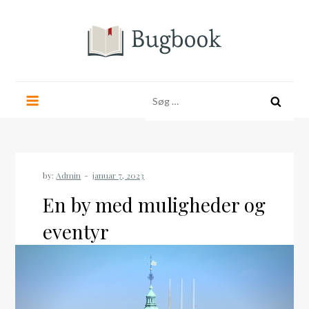
Skip
to
content
bugbook.dk
Søg
efter:
by:
Admin
En by med muligheder og
eventyr