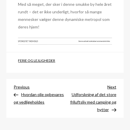
Med så meget, der sker i denne smukke by hele året
rundt – det er ikke underligt, hvorfor så mange
mennesker vælger denne dynamiske metropol som
deres hjem!
FERIE OG LEJLIGHEDER
Indlægsnavigation
Previous
Next
Previous
Next
Post
Post
Hvordan olie opbevares
Udforskning af det store
og vedligeholdes
friluftsliv med camping og
hytter