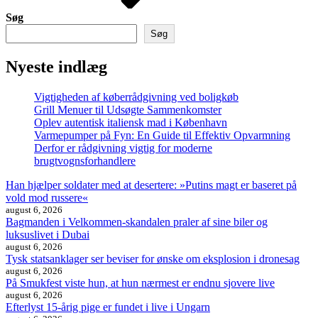
Søg
Søg
Nyeste indlæg
Vigtigheden af køberrådgivning ved boligkøb
Grill Menuer til Udsøgte Sammenkomster
Oplev autentisk italiensk mad i København
Varmepumper på Fyn: En Guide til Effektiv Opvarmning
Derfor er rådgivning vigtig for moderne
brugtvognsforhandlere
Han hjælper soldater med at desertere: »Putins magt er baseret på
vold mod russere«
august 6, 2026
Bagmanden i Velkommen-skandalen praler af sine biler og
luksuslivet i Dubai
august 6, 2026
Tysk statsanklager ser beviser for ønske om eksplosion i dronesag
august 6, 2026
På Smukfest viste hun, at hun nærmest er endnu sjovere live
august 6, 2026
Efterlyst 15-årig pige er fundet i live i Ungarn