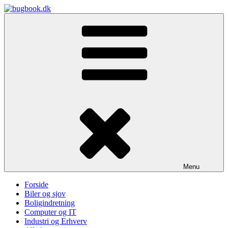
Skip
to
bugbook.dk
content
Menu
Forside
Biler og sjov
Boligindretning
Computer og IT
Industri og Erhverv