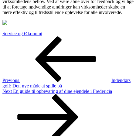
virksomhedens behov. Ved at være åbne over for feedback og villige
til at foretage nødvendige ændringer kan virksomheder skabe en
mere effektiv og tilfredsstillende oplevelse for alle involverede.
Service og Økonomi
Indlægsnavigation
Previous
Post
Previous
Indendørs
golf: Den nye måde at spille på
Next
Next
En guide til opbevaring af dine ejendele i Fredericia
Post