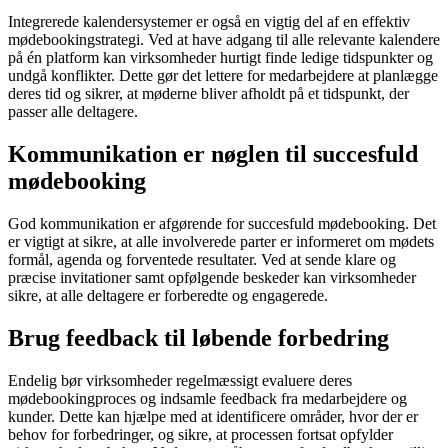
Integrerede kalendersystemer er også en vigtig del af en effektiv
mødebookingstrategi. Ved at have adgang til alle relevante kalendere
på én platform kan virksomheder hurtigt finde ledige tidspunkter og
undgå konflikter. Dette gør det lettere for medarbejdere at planlægge
deres tid og sikrer, at møderne bliver afholdt på et tidspunkt, der
passer alle deltagere.
Kommunikation er nøglen til succesfuld
mødebooking
God kommunikation er afgørende for succesfuld mødebooking. Det
er vigtigt at sikre, at alle involverede parter er informeret om mødets
formål, agenda og forventede resultater. Ved at sende klare og
præcise invitationer samt opfølgende beskeder kan virksomheder
sikre, at alle deltagere er forberedte og engagerede.
Brug feedback til løbende forbedring
Endelig bør virksomheder regelmæssigt evaluere deres
mødebookingproces og indsamle feedback fra medarbejdere og
kunder. Dette kan hjælpe med at identificere områder, hvor der er
behov for forbedringer, og sikre, at processen fortsat opfylder