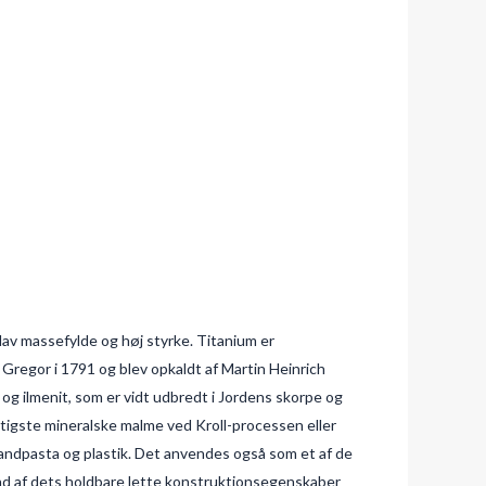
av massefylde og høj styrke. Titanium er
 Gregor i 1791 og blev opkaldt af Martin Heinrich
og ilmenit, som er vidt udbredt i Jordens skorpe og
igtigste mineralske malme ved Kroll-processen eller
 tandpasta og plastik. Det anvendes også som et af de
und af dets holdbare lette konstruktionsegenskaber