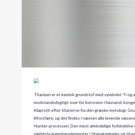
Titanium er et kemisk grundstof med symbolet Ti og 
modstandsdygtigt over for korrosion i havvand, kongeva
Klaproth efter titanerne fra den græske mytologi. Gru
lithosfære, og det findes i næsten alle levende væsene
Hunter-processen. Den mest almindelige forbindelse er 
vigtigste legeringselementer i titanaluminider og tit