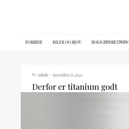
Skip
to
content
bugbook.dk
FORSIDE
BILER OG SJOV
BOLIGINDRETNIN
by:
Admin
Derfor er titanium godt