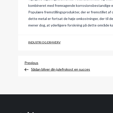
kombineret med fremragende korrosionsbestandige egen
Populære fremstillingsprodukter, der er fremstillet a
dette metal er fortsat de høje omkostninger, der til 
mener dog, at yderligere forskning på dette område ka
INDUSTRI OG ERHVERV
Indlægsnavigation
Previous
Previous
Post
Sådan bliver din julefrokost en succes