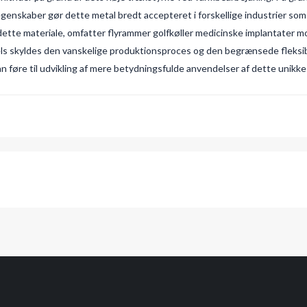
skaber gør dette metal bredt accepteret i forskellige industrier som f
f dette materiale, omfatter flyrammer golfkøller medicinske implantater 
dels skyldes den vanskelige produktionsproces og den begrænsede fleksib
n føre til udvikling af mere betydningsfulde anvendelser af dette unik