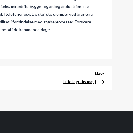
.eks. minedrift, bygge- og anlægsindustrien osv.
mobiltelefoner osv. De største ulemper ved brugen af
ilitet i forbindelse med støbeprocesser. Forskere
ke metal i de kommende dage.
Next
Next
Post
Et fotografis magt