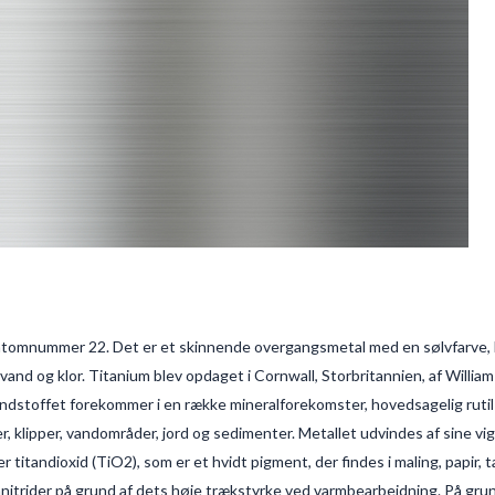
atomnummer 22. Det er et skinnende overgangsmetal med en sølvfarve, l
nd og klor. Titanium blev opdaget i Cornwall, Storbritannien, af William
ndstoffet forekommer i en række mineralforekomster, hovedsagelig rutil 
r, klipper, vandområder, jord og sedimenter. Metallet udvindes af sine v
titandioxid (TiO2), som er et hvidt pigment, der findes i maling, papir,
annitrider på grund af dets høje trækstyrke ved varmbearbejdning. På gr