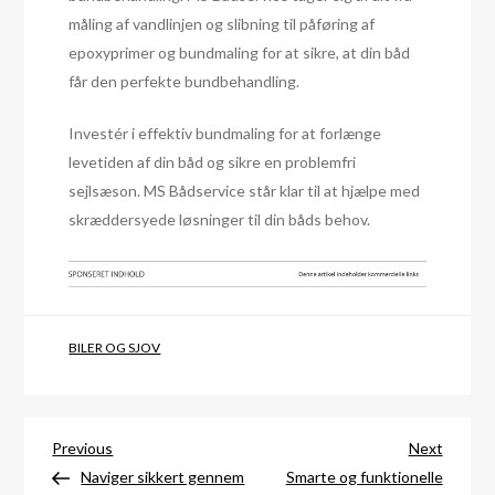
måling af vandlinjen og slibning til påføring af
epoxyprimer og bundmaling for at sikre, at din båd
får den perfekte bundbehandling.
Investér i effektiv bundmaling for at forlænge
levetiden af din båd og sikre en problemfri
sejlsæson. MS Bådservice står klar til at hjælpe med
skræddersyede løsninger til din båds behov.
BILER OG SJOV
Indlægsnavigation
Previous
Next
Previous
Next
Post
Post
Naviger sikkert gennem
Smarte og funktionelle