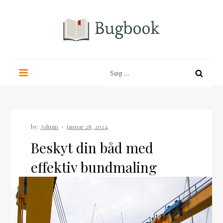
Skip
to
content
bugbook.dk
Søg
efter:
by:
Admin
Beskyt din båd med
effektiv bundmaling