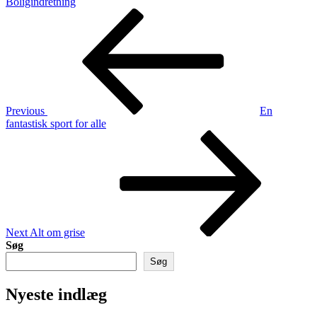
Boligindretning
Indlægsnavigation
Previous
Post
Previous
En
fantastisk sport for alle
Next
Post
Next
Alt om grise
Søg
Søg
Nyeste indlæg