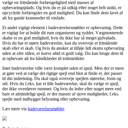
vælge en fritstående forfængelighed med masser af
opbevaringsplads. Og hvis du er på udkig efter noget helt unikt, er
upcyclede forfængsler en god mulighed. Du kan finde dem lavet af
alt fra gamle kommoder til vinfade.
Et andet vigtigt element i badeværelsesmøbler er opbevaring. Dette
er vigtigt for at holde dit rum organiseret og ryddet. Vægmonterede
skabe er en god mulighed, hvis du ikke har så meget gulvplads.
Hvis du har et større badeværelse, kan du overveje et fritstående
skab eller et skab. Og hvis du ønsker at tilføje lidt ekstra opbevaring
uden at ofre stilen, er kurve altid et godt valg. Du kan bruge dem til
at opbevare alt fra håndklæder til toiletartikler.
Intet badeværelse ville være komplet uden et spejl. Men der er mere
at gøre ved at vælge det rigtige spejl end blot at finde et, der passer
til din indretning. Du skal også overveje spejlets størrelse, form og
stil. Hvis du f.eks. har et lille badeværelse, skal du vælge et spejl,
der ikke overdøver rummet. Og hvis du leder efter noget mere end
bare et almindeligt spejl, er der masser af sjove muligheder, f.eks.
spejle med indbygget belysning eller opbevaring.
Læs mere via
badeværelsesmøbler
.