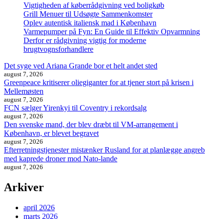
Vigtigheden af køberrådgivning ved boligkøb
Grill Menuer til Udsøgte Sammenkomster
Oplev autentisk italiensk mad i København
Varmepumper på Fyn: En Guide til Effektiv Opvarmning
Derfor er rådgivning vigtig for moderne
brugtvognsforhandlere
Det syge ved Ariana Grande bor et helt andet sted
august 7, 2026
Greenpeace kritiserer oliegiganter for at tjener stort på krisen i
Mellemøsten
august 7, 2026
FCN sælger Yirenkyi til Coventry i rekordsalg
august 7, 2026
Den svenske mand, der blev dræbt til VM-arrangement i
København, er blevet begravet
august 7, 2026
Efterretningstjenester mistænker Rusland for at planlægge angreb
med kaprede droner mod Nato-lande
august 7, 2026
Arkiver
april 2026
marts 2026