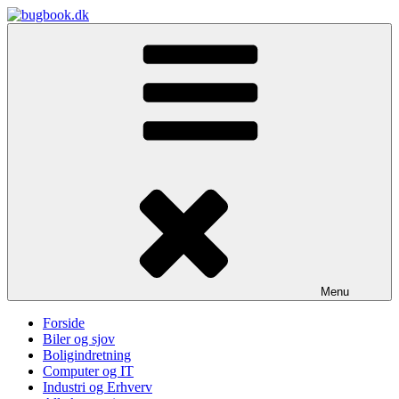
Skip
to
bugbook.dk
content
Menu
Forside
Biler og sjov
Boligindretning
Computer og IT
Industri og Erhverv